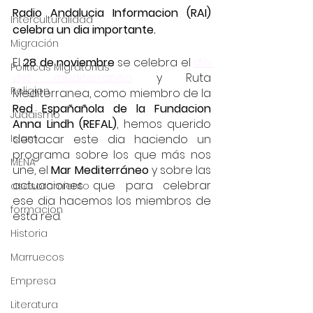
Radio Andalucia Informacion (RAI) 
Interculturalidad
celebra un dia importante.
Migración
El 
28 de noviembre
 se celebra el 
dia 
Políticas Migratorias
del mediterraneo
 y Ruta 
Religion
Mediterranea, como miembro de la 
Red Españañola de la Fundacion 
Judaismo
Anna Lindh (REFAL)
, hemos querido 
Islam
destacar este dia haciendo un 
programa sobre los que más nos 
MENA
une, el 
Mar Mediterráneo
 y sobre las 
actuaciones que para celebrar 
asesoramiento
ese dia hacemos los miembros de 
formacion
esta red.
Historia
Marruecos
Empresa
Literatura