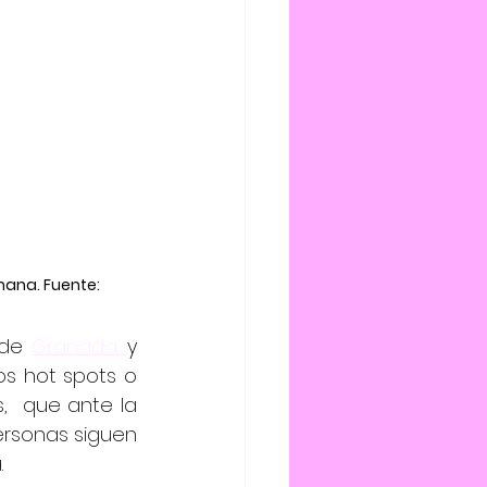
ana. Fuente: 
 de 
Granada 
y 
os hot spots o 
,  que ante la 
rsonas siguen 
.