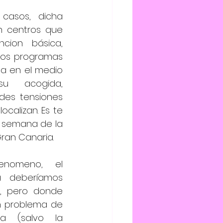
casos, dicha 
 centros que 
,                 
os programas 
da en el medio 
u acogida, 
des tensiones 
calizan. Es te 
a semana de la 
Gran Canaria.
omeno, el 
a deberíamos 
a, pero donde 
 problema de 
ia (salvo la 