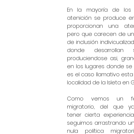
En la mayoría de los 
atenición se produce en
proporcionan una atencion básica
pero que carecen de un
de inclusión indivicualiza
donde desarrollan s
produciendose asi, gran
en los lugares donde se lo
es el caso llamativo est
localidad de la Isleta en 
Como vemos un fen
migratorio, del que y
tener cierta experienci
seguimos arrastrando un
nula política migrator