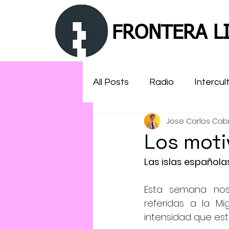
FRONTERA LI
All Posts
Radio
Intercul
Jose Carlos Cab
Islam
MENA
aseso
Los moti
Las islas española
Literatura
Esta semana nos
referidas a la M
intensidad que est