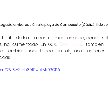
 LLegada embarcación a la playa de Camposoto (Cádiz)  11 de s
 tácito de la ruta central mediterranea, donde solo
s ha aumentado un 60%, (
leer aqui
), tambien
ue tambien soportando en algunos territorios 
adas.
C5mnZ7SJ3w?si=b89tBwckMk0BClMu