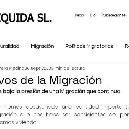
Inicio
Bio
Publicaciones
QUIDA SL.
turalidad
Migración
Políticas Migratorias
R
rera Medina
30 sept 2023
2 min de lectura
ramiento
formacion
Historia
Marruecos
vos de la Migración
s bajo la presión de una Migración que continua
 hemos desayunado una cantidad importante 
igración que nos hace ser consicientes del per
amos viviendo.