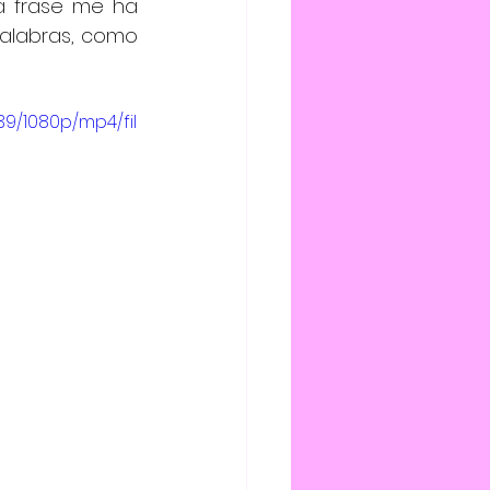
a frase me ha 
alabras, como 
9/1080p/mp4/fil