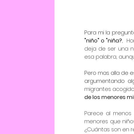
Para mi la pregunta
"niño" o "niña?
,  H
deja de ser una ni
esa palabra, aunq
Pero mas alla de eso
argumentando alg
migrantes acogidos
de los menores mi
Parece al menos
menores que niños
¿Cuántas son en r