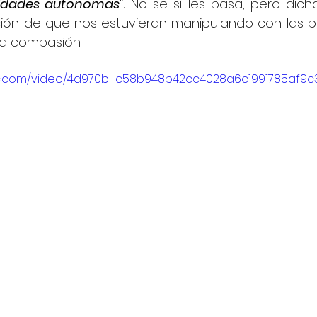
idades autonomas"
.
 No se si les pasa, pero dich
ión de que nos estuvieran manipulando con las p
a compasión.
atic.com/video/4d970b_c58b948b42cc4028a6c1991785af9c3