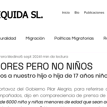
Inicio
Bio
Publicaciones
QUIDA SL.
turalidad
Migración
Políticas Migratorias
R
rera Medina
5 sept 2024
1 min de lectura
ramiento
formacion
Historia
Marruecos
ORES PERO NO NIÑOS
 a nuestro hijo o hija de 17 años niño
tavoz del Gobierno Pilar Alegria, para referirse 
e 6000 niño y niñas menores de edad que sean ac