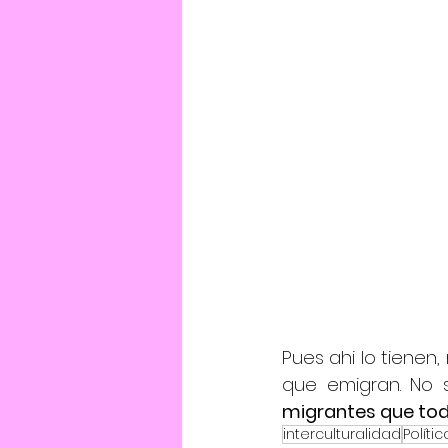
Pues ahi lo tiene
que emigran. No s
migrantes que to
interculturalidad
Políti