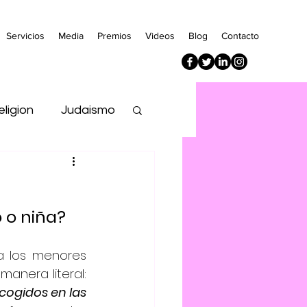
Servicios
Media
Premios
Videos
Blog
Contacto
eligion
Judaismo
Empresa
 o niña? 
a los menores 
migrantes no acompañados, dijo en compareciencia de prensa de manera literal: 
ogidos en las 