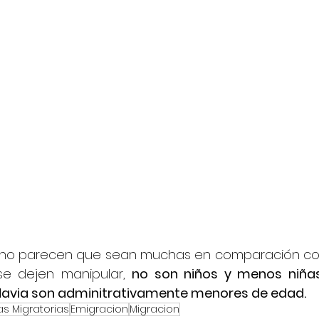
n, no parecen que sean muchas en comparación co
e dejen manipular, 
no son niños y menos niñas,
davia son adminitrativamente menores de edad.
cas Migratorias
Emigracion
Migracion