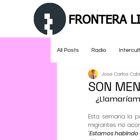
FRONTERA LI
All Posts
Radio
Intercul
Jose Carlos Cab
Islam
MENA
aseso
SON MEN
¿Llamaríamos
Literatura
Esta semana la por
"
Estamos hablndo d