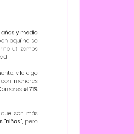
 años y medio 
ben aquí no se 
iño utilizamos 
ad.
ente, y lo digo 
n con menores 
 Comares 
el 71% 
 que son más 
 "niñas",
 pero 