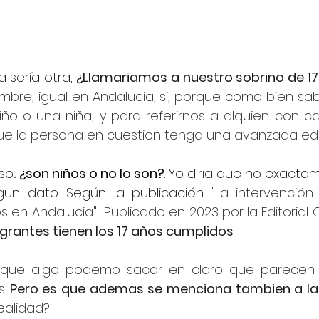
 sería otra, 
¿Llamariamos a nuestro sobrino de 17
ombre, igual en Andalucia, si, porque como bien sa
ño o una niña, y para referirnos a alquien con car
ue la persona en cuestion tenga una avanzada ed
... 
¿son niños o no lo son?
. Yo diria que no exactam
un dato. Según la publicación 
"La intervenció
 en Andalucia"  Publicado en 2023 por la Editorial
grantes tienen los 17 años cumplidos
. 
 que algo podemo sacar en claro que parecen
.
 Pero es que ademas se menciona tambien a las
ealidad?