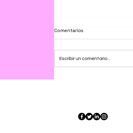
Comentarios
Escribir un comentario...
¿QUE HARÁN LOS FICALES
DE MENORES CUANDO LAS
ONG CANARIAS SE NIEGUEN
A RECIBIR MENORES
Frontera Liquida
MIGRANTES?
CIF. B-4456498
Inicio
Se