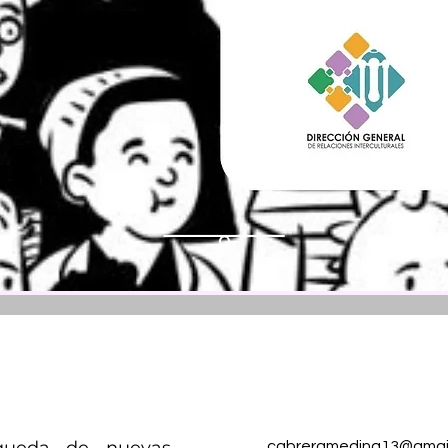
cabreramedina13@gmai