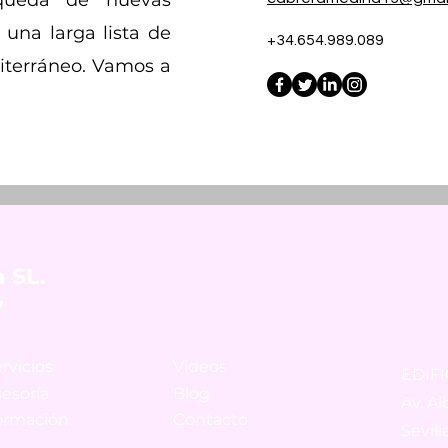
queda de nuevas
 una larga lista de
+34.654.989.089
iterráneo. Vamos a
 SL.
7
rvici
os
Vid
eos
EDIF
esoría
Blog
Av. Al
ormac
ión
Contac
to
Sevill