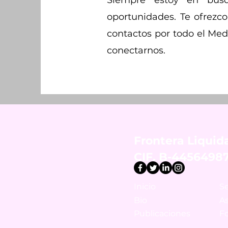
Siempre estoy en bús
oportunidades. Te ofrezco
contactos por todo el Med
conectarnos.
Frontera Liquida
CIF. B-4456498
Inicio
Se
B
io
As
Publica
ciones
F