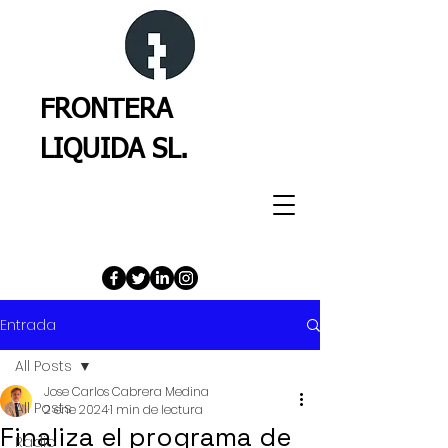
FRONTERA
LIQUIDA SL.
Entrada
All Posts
Jose Carlos Cabrera Medina
All Posts
2 ene 2024
1 min de lectura
Finaliza el programa de
Radio