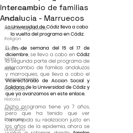
Intercambio de familias
Interculturalidad
Andalucia - Marruecos
Migración
La Universidad de Cádiz lleva a cabo 
Políticas Migratorias
la vuelta del programa en Cádiz.
Religion
El 
fin de semana del 15 al 17 de 
Judaismo
diciembre
, se llevo a cabo en 
Cádiz 
Islam
la segunda parte del programa de 
intercambio de familias andaluzas 
MENA
y marroquies, que lleva a cabo el 
asesoramiento
Vicerectorado de Accion Social y 
Solidaria de la Universidad de Cádiz y 
formacion
que ya avanzamos en este enlace.
Historia
Dicho programa tiene ya 7 años, 
Marruecos
pero que ha tenido que ver 
Empresa
iterrumpida su realizacion justo en 
los años de la epidemia, ahora se 
Literatura
vuelve a retomar donde 
familas 