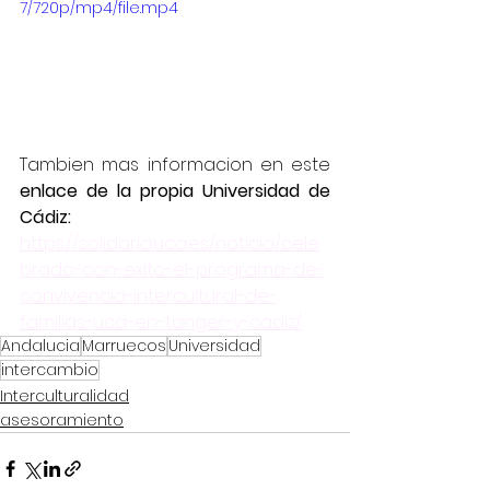
7/720p/mp4/file.mp4
Tambien mas informacion en este 
enlace de la propia Universidad de 
Cádiz: 
https://solidaria.uca.es/noticia/cele
brado-con-exito-el-programa-de-
convivencia-intercultural-de-
familias-uca-en-tanger-y-cadiz/
Andalucia
Marruecos
Universidad
intercambio
Interculturalidad
asesoramiento