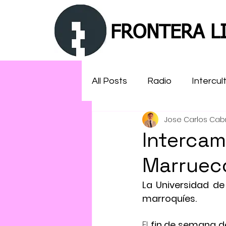
FRONTERA LI
All Posts
Radio
Intercul
Jose Carlos Cab
Islam
MENA
aseso
Intercam
Marruec
Literatura
La Universidad de
marroquíes.
El 
fin de semana d