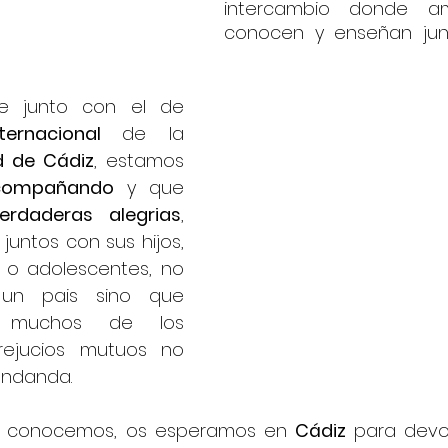
intercambio donde amb
conocen y enseñan junt
Un programa que junto con el de 
ternacional 
de la 
d de Cádiz
, estamos 
compañando
 y que 
erdaderas alegrias
, 
 juntos con sus hijos, 
o adolescentes, no 
un pais sino que 
 muchos de los 
rejucios mutuos no 
undanda.
s conocemos, os esperamos en 
Cádiz 
para devolv