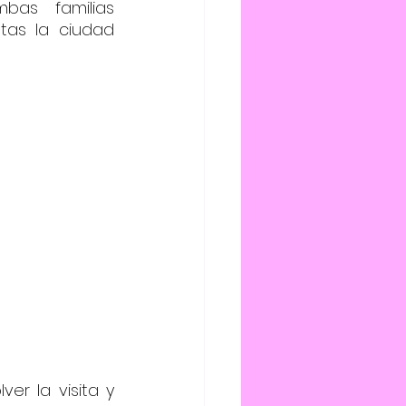
as familias 
as la ciudad 
er la visita y 