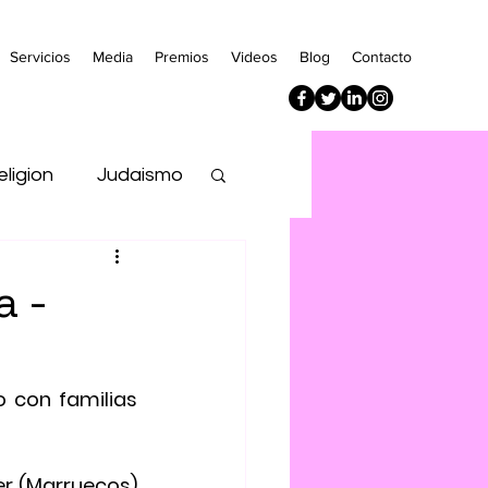
Servicios
Media
Premios
Videos
Blog
Contacto
eligion
Judaismo
Empresa
a -
 con familias 
r (Marruecos)