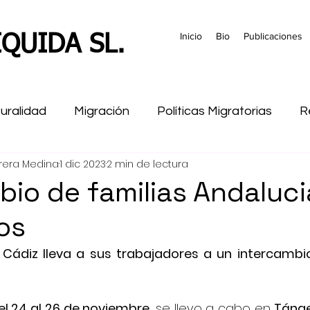
Inicio
Bio
Publicaciones
QUIDA SL.
turalidad
Migración
Políticas Migratorias
R
rera Medina
1 dic 2023
2 min de lectura
ramiento
formacion
Historia
Marruecos
bio de familias Andaluci
os
 Cádiz lleva a sus trabajadores a un intercambio
el 24 al 26 de noviembre
, se llevo a cabo en 
Tánge