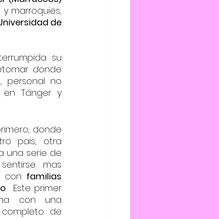
y marroquies, 
Universidad de 
errumpida su 
realizacion justo en los años de la epidemia, ahora se vuelve a retomar donde 
s, personal no 
 en Tánger y 
rimero, donde 
ro pais, otra 
a una serie de 
sentirse mas 
o con 
familias 
ho
.  Este primer 
na con una 
completo de 