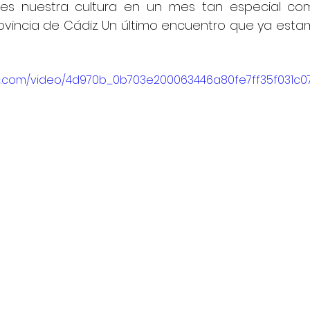
s nuestra cultura en un mes tan especial co
rovincia de Cádiz. Un último encuentro que ya est
atic.com/video/4d970b_0b703e200063446a80fe7ff35f031c07