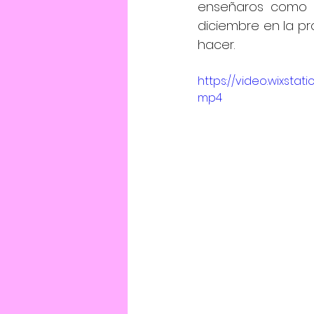
enseñaros como e
diciembre en la p
hacer.
https://video.wixst
mp4