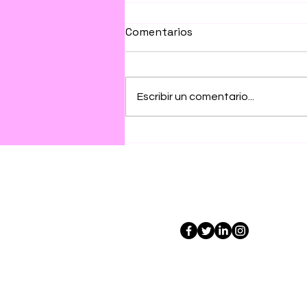
Comentarios
Escribir un comentario...
Maimonides, un refugiado
Frontera Liquida
CIF. B-4456498
Inicio
Se
B
io
As
Publica
ciones
F