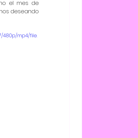
mo el mes de 
amos deseando 
/480p/mp4/file.